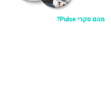
?Pulse מהם סקרי
סקרים קצרים ומהירים שנשלחים לעובדים באופן שוטף (אחת
לחודש / רבעון / וכו').
הם מהווים 'בדיקת דופק' בנושאים הנוגעים לחוויית עובד כמו
החוויה בתפקיד, החוויה בצוות, החוויה בארגון, סביבת עבודה
ועוד.
בסקרי פולס 5-15 שאלות ולכן הם קלים לתפעול ואינם גוזלים
זמן ממושך.
הפידבק מתקבל מהר ומסייע לקבל תמונת מצב בהירה
ועכשווית.